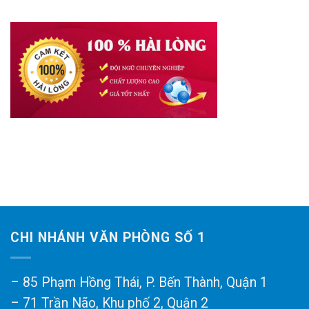
CHI NHÁNH VĂN PHÒNG SỐ 1
– 85 Phạm Hồng Thái, P. Bến Thành, Quận 1
– 71 Trần Não, Khu phố 2, Quận 2