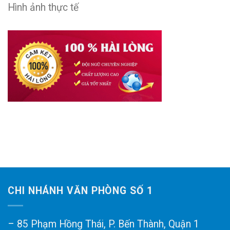
Hình ảnh thực tế
CHI NHÁNH VĂN PHÒNG SỐ 1
– 85 Phạm Hồng Thái, P. Bến Thành, Quận 1