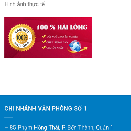
Hình ảnh thực tế
CHI NHÁNH VĂN PHÒNG SỐ 1
– 85 Phạm Hồng Thái, P. Bến Thành, Quận 1