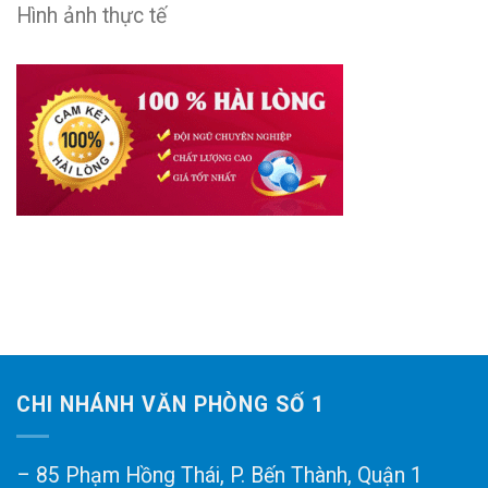
Hình ảnh thực tế
CHI NHÁNH VĂN PHÒNG SỐ 1
– 85 Phạm Hồng Thái, P. Bến Thành, Quận 1